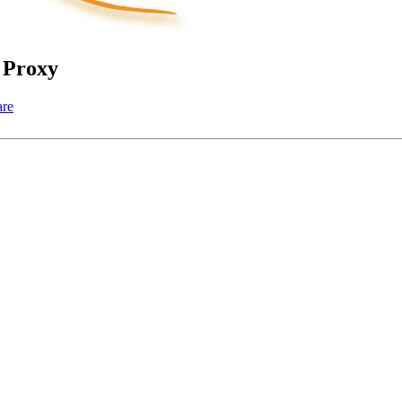
 Proxy
are