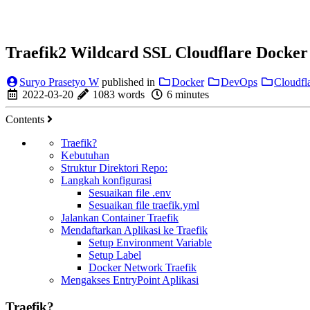
Traefik2 Wildcard SSL Cloudflare Docker
Suryo Prasetyo W
published in
Docker
DevOps
Cloudfl
2022-03-20
1083 words
6 minutes
Contents
Traefik?
Kebutuhan
Struktur Direktori Repo:
Langkah konfigurasi
Sesuaikan file .env
Sesuaikan file traefik.yml
Jalankan Container Traefik
Mendaftarkan Aplikasi ke Traefik
Setup Environment Variable
Setup Label
Docker Network Traefik
Mengakses EntryPoint Aplikasi
Traefik?