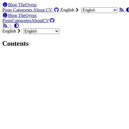
Blog TheOyrus
Posts
Categories
About
CV
English
Blog TheOyrus
Posts
Categories
About
CV
|
English
Contents