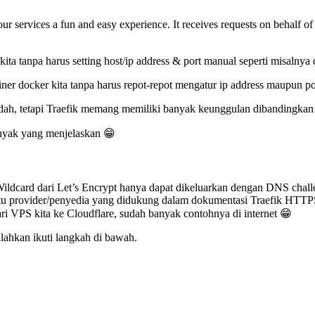
ur services a fun and easy experience. It receives requests on behalf 
ta tanpa harus setting host/ip address & port manual seperti misalnya 
ainer docker kita tanpa harus repot-repot mengatur ip address maupun port
h, tetapi Traefik memang memiliki banyak keunggulan dibandingkan 
anyak yang menjelaskan 😁
ldcard dari Let’s Encrypt hanya dapat dikeluarkan dengan DNS challeng
satu provider/penyedia yang didukung dalam dokumentasi Traefik HTT
ari VPS kita ke Cloudflare, sudah banyak contohnya di internet 😁
ilahkan ikuti langkah di bawah.